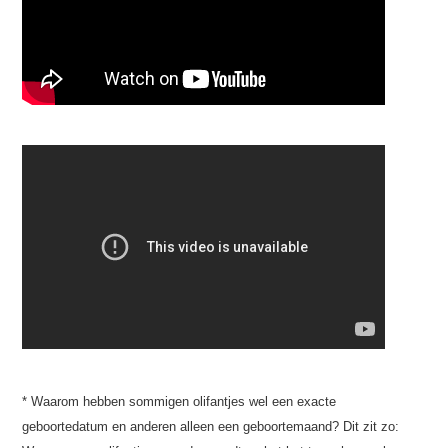
* Waarom hebben sommigen olifantjes wel een exacte
geboortedatum en anderen alleen een geboortemaand? Dit zit zo: