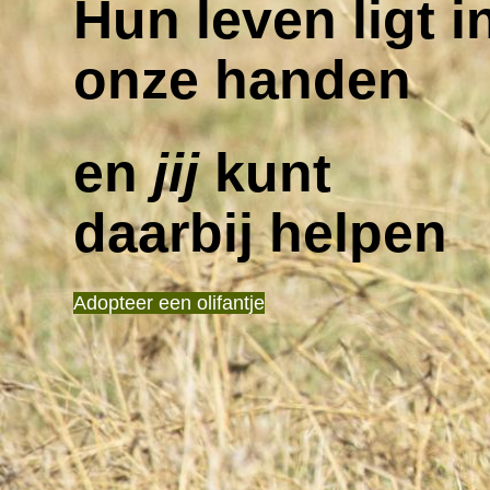
Hun leven ligt i
onze handen
en
jij
kunt
daarbij helpen
Adopteer een olifantje