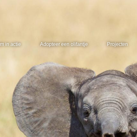
m in actie
Adopteer een olifantje
Projecten