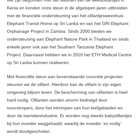
We zijn begonnen met het steunen van de weesolifantjes in
Kenia en konden onze steun in de afgelopen jaren uitbreiden
met de financiële ondersteuning van het olifantjesweeshuis
Elephant Transit Home op Sri Lanka en van het GRI Elephant
Orphanage Project in Zambia. Sinds 2000 bieden we
ondersteuning aan Elephant Nature Park in Thailand en sinds
enkele jaren ook aan het Southern Tanzania Elephant
Project. Daarnaast hebben we in 2016 het ETH Medical Centre
op Sri Lanka kunnen realiseren.
Met financiële steun aan bovenstaande concrete projecten
steunen we de olifant. Hierdoor kan de olifant in zijn eigen
omgeving blijven leven. De bescherming van olifanten is heel
hard nodig. Olifanten worden enorm bedreigd door
ivoorstropers, door het inkrimpen van hun leefgebieden en
door de toeristenindustrie. Er worden nog steeds babyolifantjes
bij hun moeder weggehaald, waarbij de moeder ‘zo nodig’
wordt doodgeschoten.