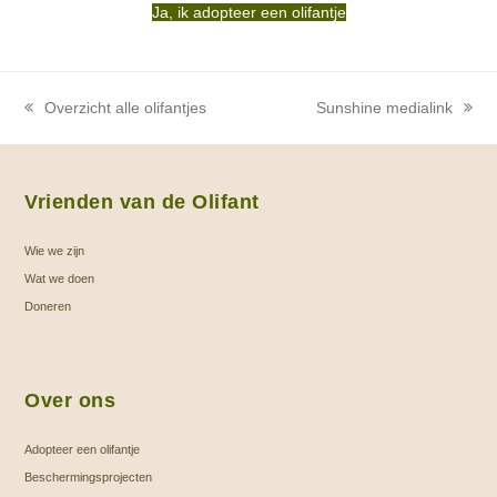
Ja, ik adopteer een olifantje
Overzicht alle olifantjes
Sunshine medialink
previous
next
post:
post:
Vrienden van de Olifant
Wie we zijn
Wat we doen
Doneren
Over ons
Adopteer een olifantje
Beschermingsprojecten