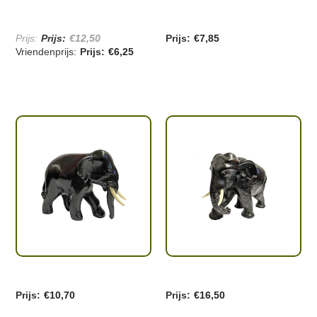
€
12,50
€
7,85
Oorspronkelijke
€
6,25
prijs
Huidige
was:
prijs
€12,50.
is:
€6,25.
€
10,70
€
16,50