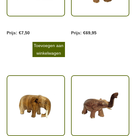
€
7,50
€
69,95
Toevoegen aan
winkelwagen