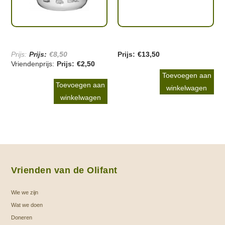
€
8,50
€
13,50
Oorspronkelijke
€
2,50
prijs
Huidige
Toevoegen aan
was:
prijs
Toevoegen aan
winkelwagen
€8,50.
is:
winkelwagen
€2,50.
Vrienden van de Olifant
Wie we zijn
Wat we doen
Doneren