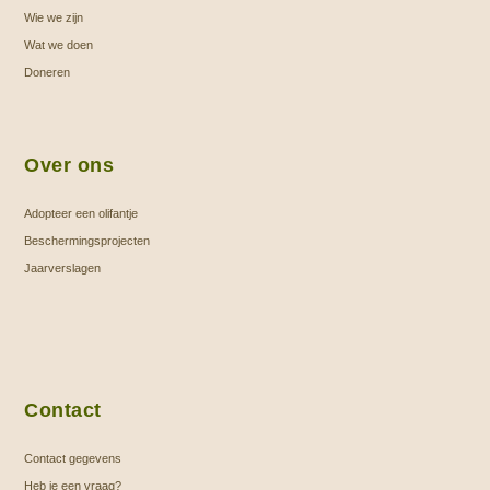
worden
Wie we zijn
op
Wat we doen
de
Doneren
productpagina
Over ons
Adopteer een olifantje
Beschermingsprojecten
Jaarverslagen
Contact
Contact gegevens
Heb je een vraag?