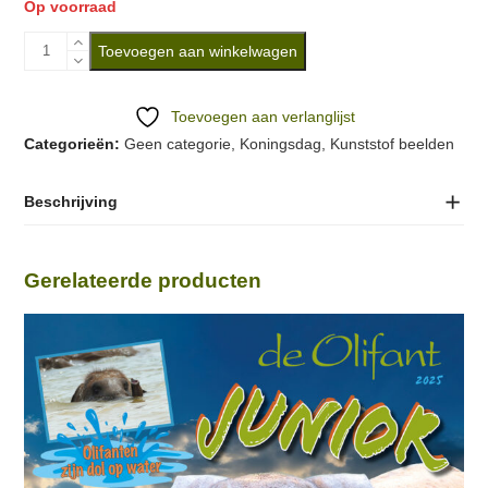
Op voorraad
Beeld
Toevoegen aan winkelwagen
'Drie
op
Toevoegen aan verlanglijst
een
Categorieën:
Geen categorie
,
Koningsdag
,
Kunststof beelden
rij'
Beige
Beschrijving
aantal
Gerelateerde producten