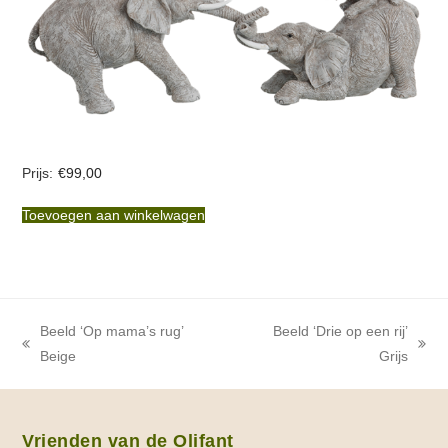
Deze
optie
kan
gekozen
worden
op
€
99,00
de
productpagina
Toevoegen aan winkelwagen
Beeld ‘Op mama’s rug’
Beeld ‘Drie op een rij’
previous
next
Beige
Grijs
post:
post:
Vrienden van de Olifant