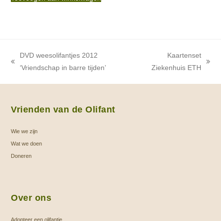
DVD weesolifantjes 2012
Kaartenset
previous
next
‘Vriendschap in barre tijden’
Ziekenhuis ETH
post:
post:
Vrienden van de Olifant
Wie we zijn
Wat we doen
Doneren
Over ons
Adopteer een olifantje