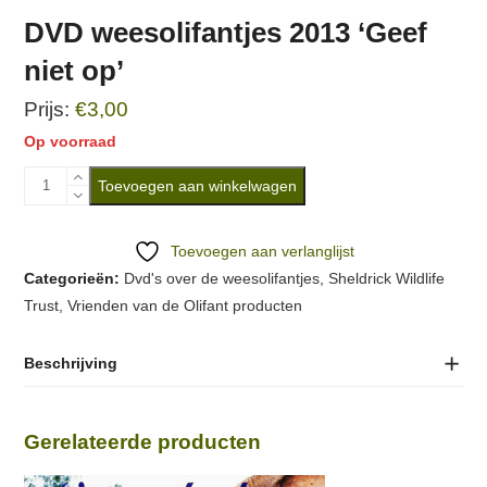
DVD weesolifantjes 2013 ‘Geef
niet op’
€
3,00
Op voorraad
DVD
Toevoegen aan winkelwagen
weesolifantjes
2013
Toevoegen aan verlanglijst
'Geef
Categorieën:
Dvd's over de weesolifantjes
,
Sheldrick Wildlife
niet
Trust
,
Vrienden van de Olifant producten
op'
aantal
Beschrijving
Gerelateerde producten