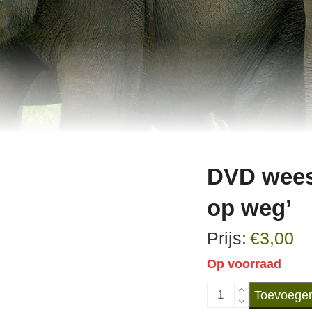
DVD wees
op weg’
€
3,00
Op voorraad
DVD
Toevoegen