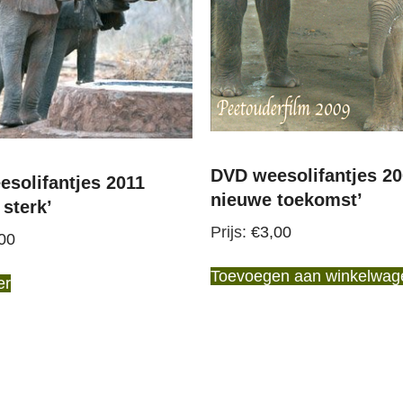
DVD weesolifantjes 20
solifantjes 2011
nieuwe toekomst’
sterk’
€
3,00
00
Toevoegen aan winkelwag
er