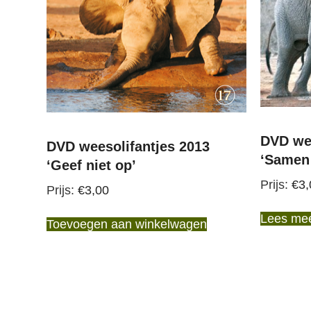
DVD wee
DVD weesolifantjes 2013
‘Samen 
‘Geef niet op’
€
3,
€
3,00
Lees me
Toevoegen aan winkelwagen