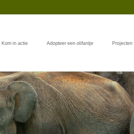
Kom in actie
Adopteer een olifantje
Projecten