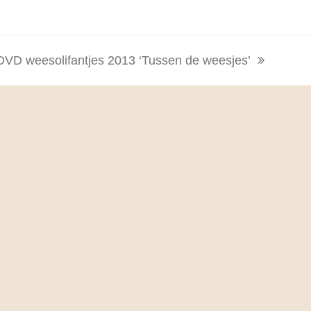
DVD weesolifantjes 2013 ‘Tussen de weesjes’
next
post: