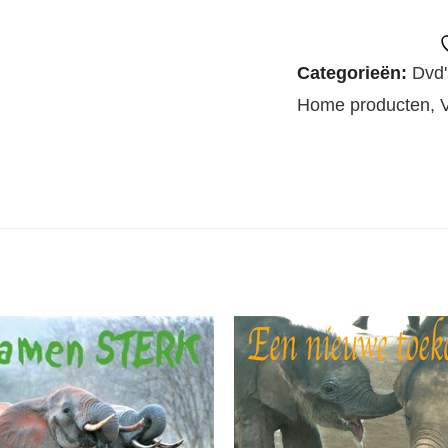
weesolifantjes
2012
'Samen
Categorieën:
Dvd'
op
Home producten
,
V
weg'
aantal