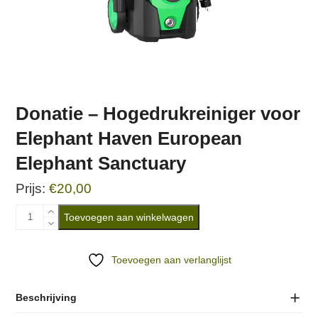
Donatie – Hogedrukreiniger voor
Elephant Haven European
Elephant Sanctuary
€
20,00
Donatie
Toevoegen aan winkelwagen
-
Hogedrukreiniger
Toevoegen aan verlanglijst
voor
Elephant
Beschrijving
Haven