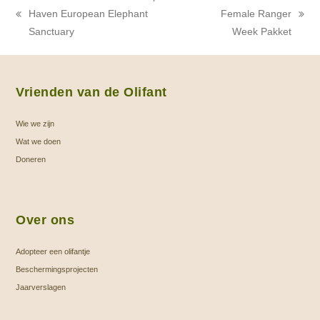
variaties.
Haven European Elephant
Female Ranger
Deze
previous
next
Sanctuary
Week Pakket
optie
post:
post:
kan
gekozen
worden
Vrienden van de Olifant
op
Wie we zijn
de
Wat we doen
productpagina
Doneren
Over ons
Adopteer een olifantje
Beschermingsprojecten
Jaarverslagen