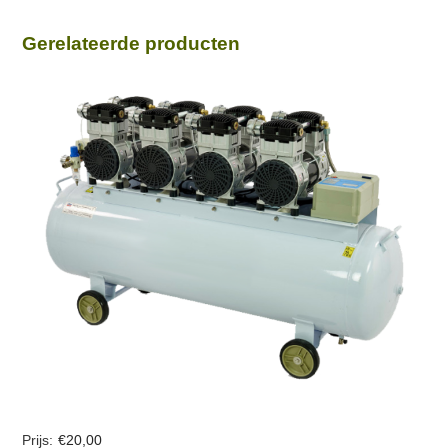
European
Elephant
Gerelateerde producten
Sanctuary
aantal
€
20,00