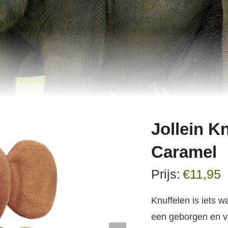
Jollein K
Caramel
€
11,95
Knuffelen is iets w
een geborgen en ver