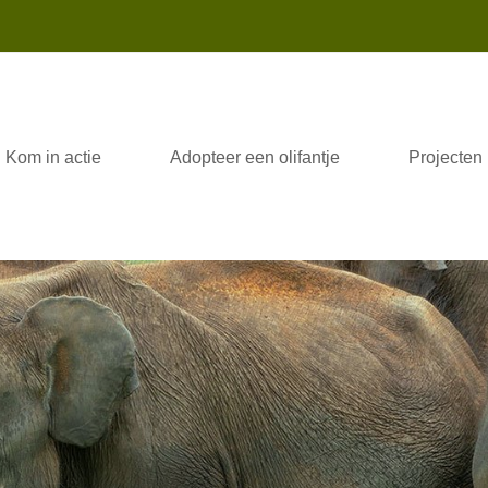
Kom in actie
Adopteer een olifantje
Projecten