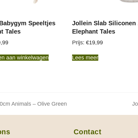
 Babygym Speeltjes
Jollein Slab Siliconen
t Tales
Elephant Tales
,99
€
19,99
en aan winkelwagen
Lees meer
90cm Animals – Olive Green
Jo
ne
po
ons
Contact