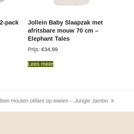
 2-pack
Jollein Baby Slaapzak met
afritsbare mouw 70 cm –
Elephant Tales
€
34,99
Lees meer
llein Houten olifant op wielen – Jungle Jambo
xt
st: