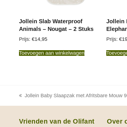
Jollein
Jollein Slab Waterproof
Elephan
Animals – Nougat – 2 Stuks
€
19
€
14,95
Toevoeg
Toevoegen aan winkelwagen
Jollein Baby Slaapzak met Afritsbare Mouw 
previous
post:
Vrienden van de Olifant
Over 