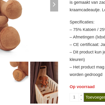
next
is gemaakt van zac
slide
kraamcadeautje. Leu
Specificaties:
– 75% Katoen / 25% 
– Afmetingen (lxbx
– CE certificaat: Ja
– Dit product kun 
kleuren)
– Het product mag 
worden gedroogd
Op voorraad
Jollein
Toevoegen
Knuffel