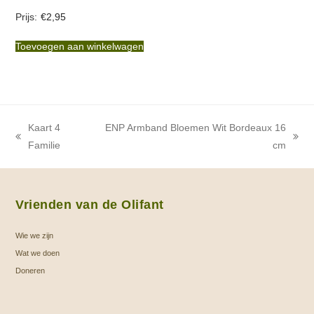
€
2,95
Toevoegen aan winkelwagen
Kaart 4
ENP Armband Bloemen Wit Bordeaux 16
previous
next
Familie
cm
post:
post:
Vrienden van de Olifant
Wie we zijn
Wat we doen
Doneren