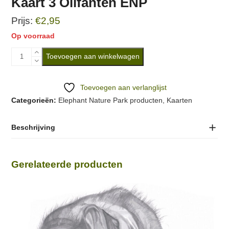
Kaart 3 Olifanten ENP
€
2,95
Op voorraad
Kaart
Toevoegen aan winkelwagen
3
Olifanten
Toevoegen aan verlanglijst
ENP
Categorieën:
Elephant Nature Park producten
,
Kaarten
aantal
Beschrijving
Gerelateerde producten